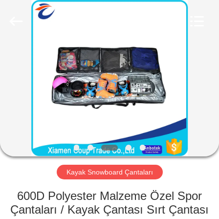
LEADING
IMPORT
AND
EXPORT
CO.,LTD..
All
Rights
Reserved.
EV
ÜRÜN:%
S
HAKKIMIZDA
FABRIKA
TURU
Kayak Snowboard Çantaları
600D Polyester Malzeme Özel Spor
KALITE
Çantaları / Kayak Çantası Sırt Çantası