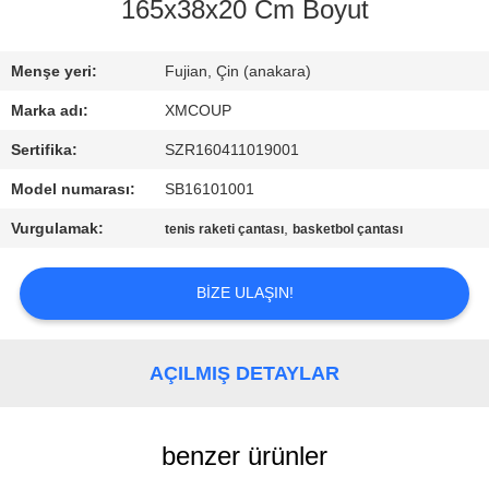
KONTROL
165x38x20 Cm Boyut
BIZIMLE
Menşe yeri:
Fujian, Çin (anakara)
ILETIŞIME
Marka adı:
XMCOUP
GEÇIN
Sertifika:
SZR160411019001
Model numarası:
SB16101001
HABERLER
Vurgulamak:
,
tenis raketi çantası
basketbol çantası
VAKALAR
BIZE ULAŞIN!
SITE
AÇILMIŞ DETAYLAR
HARITASI
benzer ürünler
PRIVACY