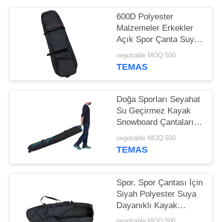
POLICY
600D Polyester
Malzemeler Erkekler
Açık Spor Çanta Suya
Dayanıklı Kayak
negotiable MOQ:500
Çantası
TEMAS
Doğa Sporları Seyahat
Su Geçirmez Kayak
Snowboard Çantaları
Tekerlek Silindir
negotiable MOQ:500
Ekipman Çantası
TEMAS
Spor, Spor Çantası İçin
Siyah Polyester Suya
Dayanıklı Kayak
Paketleri
negotiable MOQ:500