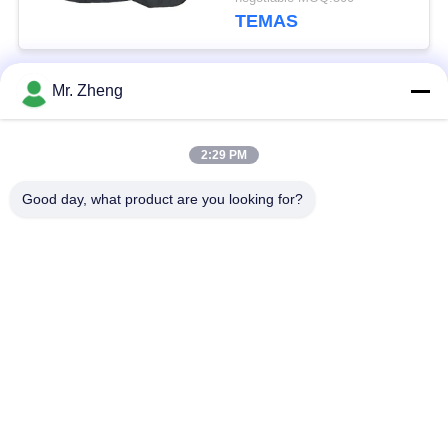
TEMAS
Mr. Zheng
Popüler Kategoriler
Tüm
2:29 PM
Açık Spor Çanta
Naylon Spor Çantası
Good day, what product are you looking for?
Kayak Snowboard
Özel Spor Çantaları
Çantaları
Sörf Tahtası Seyahat
Yürüyüş sırt çantası
Çantaları
Ofis Dizüstü
Spunlace Dokumasız
Bilgisayar Çantaları
Kumaş