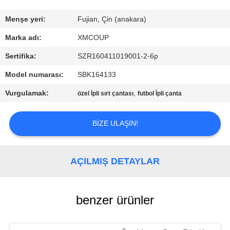
KONTROL
Menşe yeri:
Fujian, Çin (anakara)
BIZIMLE
Marka adı:
XMCOUP
ILETIŞIME
Sertifika:
SZR160411019001-2-6p
GEÇIN
Model numarası:
SBK164133
Vurgulamak:
,
özel İpli sırt çantası
futbol İpli çanta
HABERLER
BIZE ULAŞIN!
VAKALAR
AÇILMIŞ DETAYLAR
SITE
HARITASI
benzer ürünler
PRIVACY