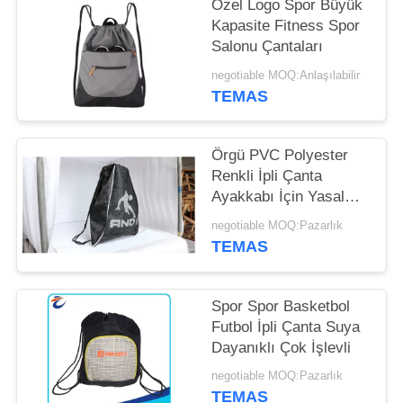
POLICY
Özel Logo Spor Büyük
Kapasite Fitness Spor
Salonu Çantaları
negotiable MOQ:Anlaşılabilir
TEMAS
Örgü PVC Polyester
Renkli İpli Çanta
Ayakkabı İçin Yasal
Logo Yazdır
negotiable MOQ:Pazarlık
TEMAS
Spor Spor Basketbol
Futbol İpli Çanta Suya
Dayanıklı Çok İşlevli
negotiable MOQ:Pazarlık
TEMAS