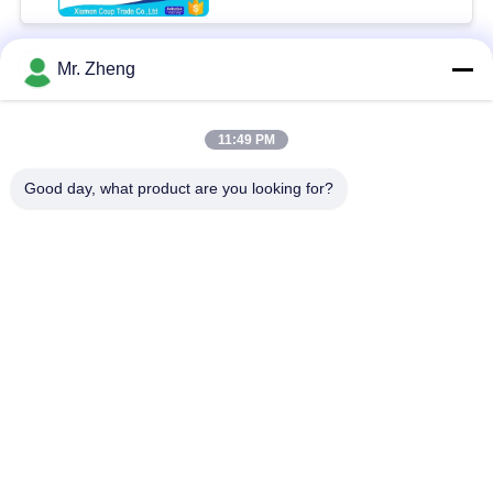
Mr. Zheng
Popüler Kategoriler
Tüm
11:49 PM
Açık Spor Çanta
Naylon Spor Çantası
Good day, what product are you looking for?
Kayak Snowboard
Özel Spor Çantaları
Çantaları
Sörf Tahtası Seyahat
Yürüyüş sırt çantası
Çantaları
Ofis Dizüstü
Spunlace Dokumasız
Bilgisayar Çantaları
Kumaş