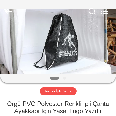
LEADING
IMPORT
AND
EXPORT
CO.,LTD..
All
Rights
Reserved.
EV
ÜRÜN:%
S
HAKKIMIZDA
FABRIKA
TURU
Renkli İpli Çanta
Örgü PVC Polyester Renkli İpli Çanta
KALITE
Ayakkabı İçin Yasal Logo Yazdır