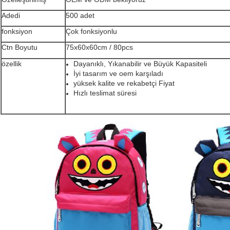
Adedi
500 adet
fonksiyon
Çok fonksiyonlu
Ctn Boyutu
75x60x60cm / 80pcs
özellik
Dayanıklı, Yıkanabilir ve Büyük Kapasiteli
İyi tasarım ve oem karşıladı
yüksek kalite ve rekabetçi
Fiyat
Hızlı teslimat süresi