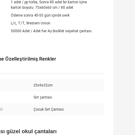
1 adet / pp torba, Sonra 80 adet bir karton içine
karton boyutu: 75x60x60 cm / 80 adet
Ödeme sonra 45-55 gün içinde sevk
L/c, T/T, Western Union
50000 Adet / Adet her Ay bisiklet seyahat çantası
 Özelleştirilmiş Renkler
:
25x9x32cm
Sırt çantası
dı:
Çocuk Sırt Çantası
ı güzel okul çantaları