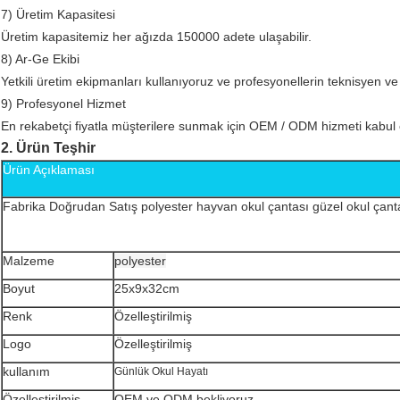
7) Üretim Kapasitesi
Üretim kapasitemiz her ağızda 150000 adete ulaşabilir.
8) Ar-Ge Ekibi
Yetkili üretim ekipmanları kullanıyoruz ve profesyonellerin teknisyen v
9) Profesyonel Hizmet
En rekabetçi fiyatla müşterilere sunmak için OEM / ODM hizmeti kabul 
2. Ürün Teşhir
Ürün Açıklaması
Fabrika Doğrudan Satış polyester hayvan okul çantası güzel okul çanta
Malzeme
polyester
Boyut
25x9x32cm
Renk
Özelleştirilmiş
Logo
Özelleştirilmiş
kullanım
Günlük Okul Hayatı
Özelleştirilmiş
OEM ve ODM bekliyoruz