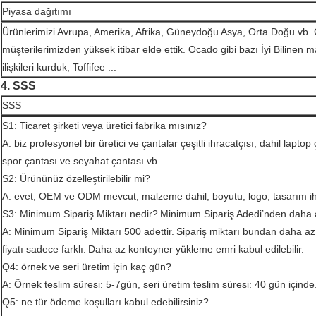
Piyasa dağıtımı
Ürünlerimizi Avrupa, Amerika, Afrika, Güneydoğu Asya, Orta Doğu vb. Gi
müşterilerimizden yüksek itibar elde ettik. Ocado gibi bazı İyi Bilinen ma
ilişkileri kurduk, Toffifee ...
4. SSS
SSS
S1: Ticaret şirketi veya üretici fabrika mısınız?
A: biz profesyonel bir üretici ve çantalar çeşitli ihracatçısı, dahil lapto
spor çantası ve seyahat çantası vb.
S2: Ürününüz özelleştirilebilir mi?
A: evet, OEM ve ODM mevcut, malzeme dahil, boyutu, logo, tasarım iht
S3: Minimum Sipariş Miktarı nedir?
Minimum Sipariş Adedi’nden daha az
A: Minimum Sipariş Miktarı 500 adettir.
Sipariş miktarı bundan daha az 
fiyatı sadece farklı.
Daha az konteyner yükleme emri kabul edilebilir.
Q4: örnek ve seri üretim için kaç gün?
A: Örnek teslim süresi: 5-7gün, seri üretim teslim süresi: 40 gün içinde
Q5: ne tür ödeme koşulları kabul edebilirsiniz?