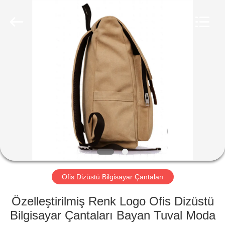
LEADING
IMPORT
AND
EXPORT
CO.,LTD..
All
Rights
Reserved.
EV
ÜRÜN:%
S
HAKKIMIZDA
FABRIKA
TURU
Ofis Dizüstü Bilgisayar Çantaları
Özelleştirilmiş Renk Logo Ofis Dizüstü
KALITE
Bilgisayar Çantaları Bayan Tuval Moda