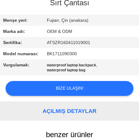
KONTROL
Sırt Çantası
BIZIMLE
Menşe yeri:
Fujian, Çin (anakara)
ILETIŞIME
Marka adı:
OEM & ODM
GEÇIN
Sertifika:
ATSZR160411019001
Model numarası:
BK1711090300
HABERLER
Vurgulamak:
,
waterproof laptop backpack
waterproof laptop bag
VAKALAR
BIZE ULAŞIN!
SITE
HARITASI
AÇILMIŞ DETAYLAR
PRIVACY
benzer ürünler