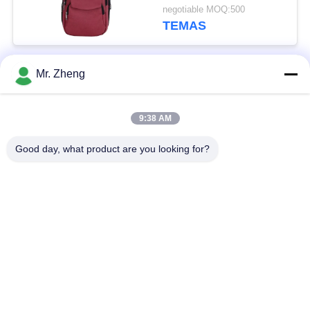
geçirmez Dizüstü
negotiable MOQ:500
Çanta
TEMAS
Mr. Zheng
Popüler Kategoriler
Tüm
9:38 AM
Açık Spor Çanta
Naylon Spor Çantası
Good day, what product are you looking for?
Kayak Snowboard
Özel Spor Çantaları
Çantaları
Sörf Tahtası Seyahat
Yürüyüş sırt çantası
Çantaları
Ofis Dizüstü
Spunlace Dokumasız
Bilgisayar Çantaları
Kumaş